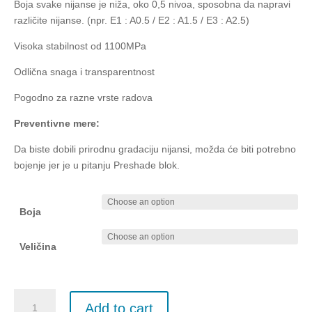
Boja svake nijanse je niža, oko 0,5 nivoa, sposobna da napravi
različite nijanse. (npr. E1 : A0.5 / E2 : A1.5 / E3 : A2.5)
Visoka stabilnost od 1100MPa
Odlična snaga i transparentnost
Pogodno za razne vrste radova
Preventivne mere:
Da biste dobili prirodnu gradaciju nijansi, možda će biti potrebno
bojenje jer je u pitanju Preshade blok.
Boja
Veličina
Luxen
Add to cart