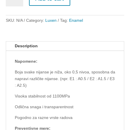
Enamel
1100MPa
quantity
SKU:
N/A
Category:
Luxen
Tag:
Enamel
Description
Napomene:
Boja svake nijanse je niža, oko 0,5 nivoa, sposobna da
napravi različite nijanse. (npr. E1 : A0.5 / E2 : A1.5 / E3
: A2.5)
Visoka stabilnost od 1100MPa
Odlična snaga i transparentnost
Pogodno za razne vrste radova
Preventivne mere: