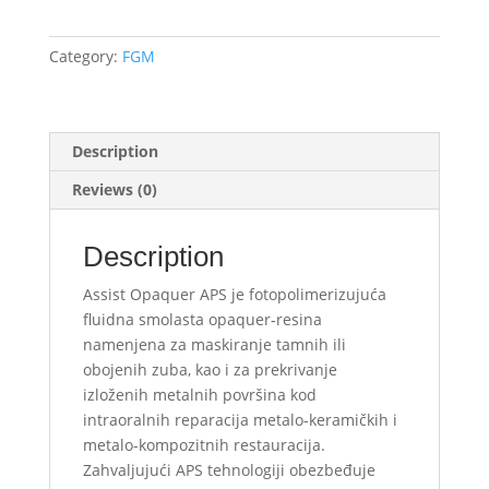
quantity
Category:
FGM
Description
Reviews (0)
Description
Assist Opaquer APS je fotopolimerizujuća
fluidna smolasta opaquer‑resina
namenjena za maskiranje tamnih ili
obojenih zuba, kao i za prekrivanje
izloženih metalnih površina kod
intraoralnih reparacija metalo‑keramičkih i
metalo-kompozitnih restauracija.
Zahvaljujući APS tehnologiji obezbeđuje