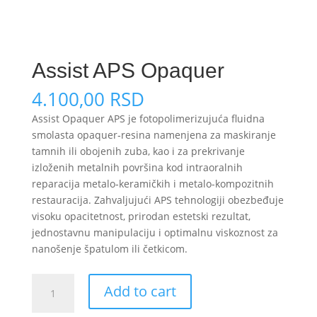
Assist APS Opaquer
4.100,00
RSD
Assist Opaquer APS je fotopolimerizujuća fluidna
smolasta opaquer‑resina namenjena za maskiranje
tamnih ili obojenih zuba, kao i za prekrivanje
izloženih metalnih površina kod intraoralnih
reparacija metalo‑keramičkih i metalo-kompozitnih
restauracija. Zahvaljujući APS tehnologiji obezbeđuje
visoku opacitetnost, prirodan estetski rezultat,
jednostavnu manipulaciju i optimalnu viskoznost za
nanošenje špatulom ili četkicom.
Assist
Add to cart
APS
Opaquer