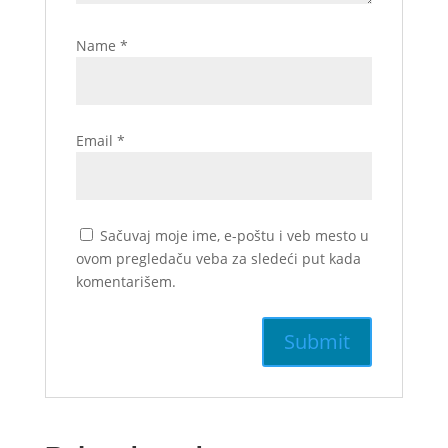
Name
*
Email
*
Sačuvaj moje ime, e-poštu i veb mesto u
ovom pregledaču veba za sledeći put kada
komentarišem.