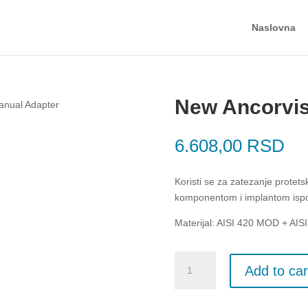
Naslovna
New Ancorvis
anual Adapter
6.608,00
RSD
Koristi se za zatezanje protet
komponentom i implantom isp
Materijal: AISI 420 MOD + AIS
New
Add to car
Ancorvis
Manual
Adapter