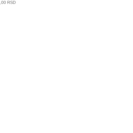
0,00
RSD
Slobodno nas kontaktirajte za bilo kakva pitanja ili dodatne informacije.
Naš tim je spreman da pomogne.