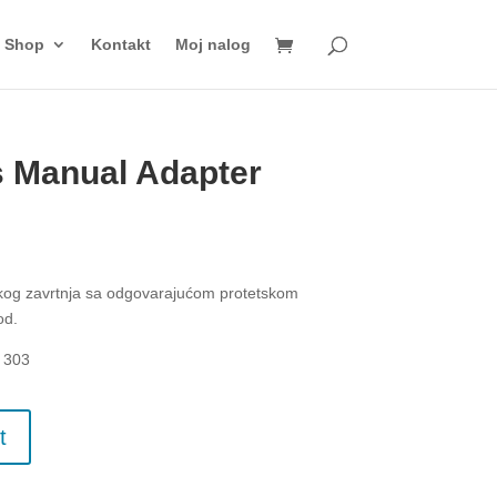
Shop
Kontakt
Moj nalog
 Manual Adapter
skog zavrtnja sa odgovarajućom protetskom
od.
I 303
t