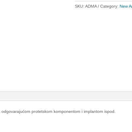
quantity
SKU:
ADMA
Category:
New A
 sa odgovarajućom protetskom komponentom i implantom ispod.